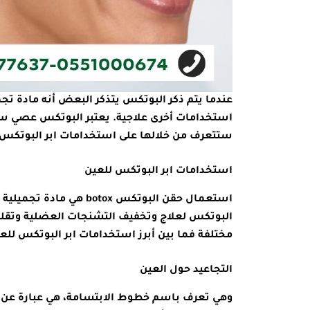
عندما يتم ذكر البوتكس يتذكر البعض أنه مادة تج
استخدامات أخرى علاجية. يعتبر البوتكس عصي سح
ستتعرف من خلالها على استخدامات ابر البوتكس.
استخدامات ابر البوتكس للعين
استعمال حقن البوتكس ox
البوتكس لعلاج وتخفيف التشنجات العضلية وتقل
مختلفة فما بين أبرز استخدامات ابر البوتكس للع
التجاعيد حول العين
وهي تعرف باسم خطوط الابتسامة، هي عبارة عن تج