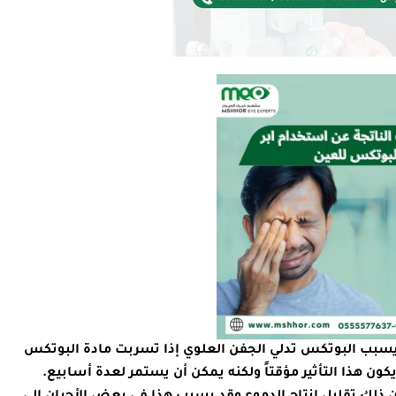
يسبب البوتكس تدلي الجفن العلوي إذا تسربت مادة البوتكس
كون هذا التأثير مؤقتاً ولكنه يمكن أن يستمر لعدة أسابيع.