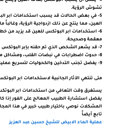
4- يمكن أن يسبب البوتكس جفاف العين وينتج عن
تشوش الرؤية.
5- في بعض الحالات قد يسبب استخدامات ابر الب
العين، مما ينتج عن ذلك ازدواجية الرؤية، وغالباً م
6- استخدامات ابر البوتكس للعين قد يزيد من خطر
معقمة وصحيحة.
7- قد يشعر الشخص الذي تم حقنه بإبر البوتكس بأعراض تشبه أعراض الانفلونزا كالصداع.
8- حدوث اضطرابات في نبضات القلب، ومشاكل معوية.
9- يفضل تجنب التدخين والكحوليات لتسريع عملية الشفاء بعد استخدامات ابر البوتكس للعين.
متى تنتهي الآثار الجانبية لاستخدامات ابر البوتك
يستغرق وقت التعافي من استخدامات ابر البوتكس
يفضل استشارة الطبيب المعالج على الفور إذا كا
المشكلات نوصي باختيار طبيب خبير في هذا المجال
تابع أيضاً
عملية الماء الابيض للشيخ حسين عبد العزيز