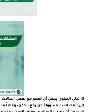
3- تدلي الجفون يمكن أن تظهر مع بعض الحالات 
إلى العضلات المسؤولة عن رفع الجفن، وغالباً ما ي