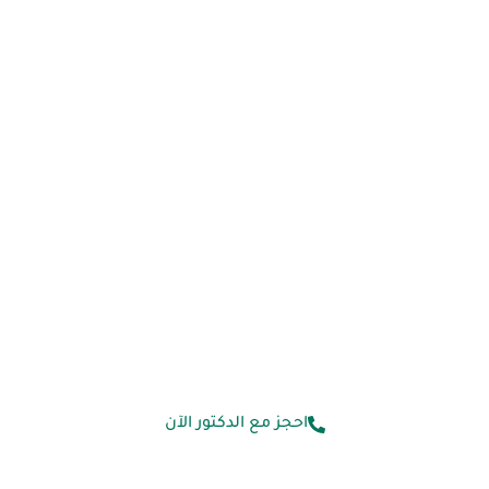
رعاية شاملة للمرضى قبل العملية وخلالها وبعد التعافي.
+
70000
عملية تصحيح نظر ناجحة
+
26
عامًا من الخبرة الطبية
500
K
مراجع سنويًا
احجز مع الدكتور الآن