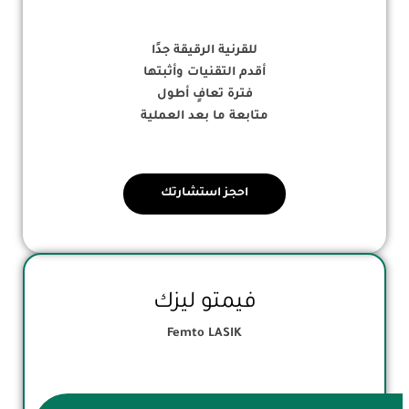
للقرنية الرقيقة جدًا
أقدم التقنيات وأثبتها
فترة تعافٍ أطول
متابعة ما بعد العملية
احجز استشارتك
فيمتو ليزك
Femto LASIK