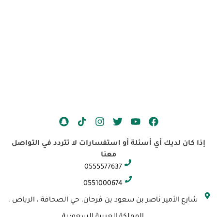
S
I
T
Y
F
n
n
w
o
a
a
s
i
u
c
إذا كان لديك أي أسئلة أو استفسارات لا تتردد في التواصل
p
t
t
t
e
معنا
c
a
t
u
b
0555577637
h
g
e
b
o
a
r
r
e
o
0551000674
t
a
k
شارع الأمير ناصر بن سعود بن فرحان، حي الصحافة ، الرياض ،
m
المملكة العربية السعودية