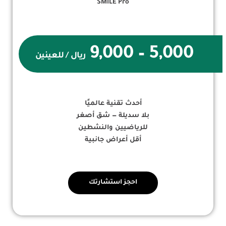
SMILE Pro
5,000 – 9,000
ريال / للعينين
أحدث تقنية عالميًا
بلا سديلة — شق أصغر
للرياضيين والنشطين
أقل أعراض جانبية
احجز استشارتك