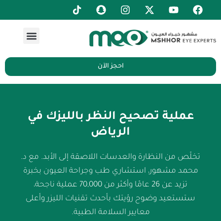
S
I
X
Y
F
خطي
n
n
-
o
a
لى
a
s
t
u
c
لمحتوى
Menu
p
t
w
t
e
c
a
i
u
b
h
g
t
b
o
a
r
t
e
o
احجز الآن
t
a
e
k
m
r
عملية تصحيح النظر بالليزك في
الرياض
تخلّص من النظارة والعدسات اللاصقة إلى الأبد. مع د.
محمد مشهور، استشاري طب وجراحة العيون بخبرة
تزيد عن 26 عامًا وأكثر من 70,000 عملية ناجحة،
ستستعيد وضوح رؤيتك بأحدث تقنيات الليزر وأعلى
معايير السلامة الطبية.