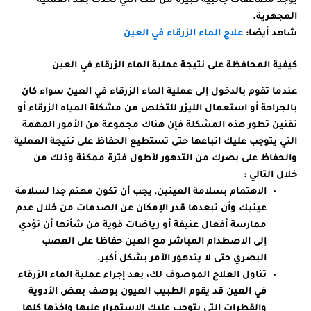
يوجد مضاعفات جانبية كبيرة من تلك التي تحدث بعد العملية
المجهرية.
شاهد أيضا:
علاج الماء الزرقاء في العين
كيفية المحافظة على نتيجة عملية الماء الزرقاء في العين
عندما تقوم بالدخول إلى عملية الماء الزرقاء في العين سواء كان
بالجراحة أو استعمال الليزر للتخلص من مشكلة المياه الزرقاء أو
تقنين تطور هذه المشكلة فإن هناك مجموعة من الأمور المهمة
التي يتوجب عليك اتباعها حتى تستطيع الحفاظ على نتيجة العملية
والحفاظ على بصرك من التدهور لأطول فترة ممكنة وذلك من
خلال التالي :
الاهتمام بسلامة العينين, يجب أن تكون مهتم جدا لسلامة
عينيك وأن تبعدها قدر الإمكان عن الصدمات من خلال عدم
ممارسة أفعال عنيفة أو رياضات قوية من شأنها أن تؤدي
إلى الاصطدام المباشر مع العين حفاظا على العصب
البصري حتى لا يتدهور الأمر بشكل أكبر.
تناول العلاج الموصوف لك، بعد إجراء عملية الماء الزرقاء
في العين قد يقوم الطبيب العيون بوصف بعض الأدوية
والقطرات التي يتوجب عليك الاستمرار عليها واخذها كلها