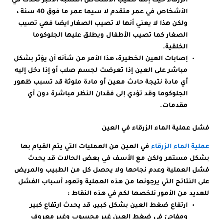
الزرقاء حيث إنها تصيب الأشخاص النسبة الأكبر تحدث في
الأشخاص في عمر متقدم لا سيما عمر ما فوق 40 سنة ،
ولكن هذا لا يعني أنها لا تصيب الصغار ايضا فهي تصيب
الصغار كما تصيب الأطفال ويطلق عليها الجلوكوما
الخلقية.
إصابات العين الخطيرة، هذا الأمر من شأنه أن يؤثر بشكل
مباشر على العين إذا تعرضت لجسم صلب أو إذا دخل إليه
أي مادة نتيجة حادث معين أو مادة ملوثة قد تسبب ظهور
الجلوكوما وقد تؤدي إلى فقدان النظر مباشرة دون أي
مقدمات.
فشل عملية الماء الزرقاء في العين
عملية الماء الزرقاء
في العين من العمليات التي يتم القيام بها
بشكل مستمر ولكن مع الأسف في بعض الحالات قد يحدث
فشل العملية وعدم نجاحها ولا يحصل كل من الطبيب والمريض
على النتائج التي يرجونها من هذه العملية وتعود أسباب الفشل
للعديد من الأمور نلخصها لكم في هذه النقاط :
ارتفاع ضغط العين بشكل كبير، قد يحدث ارتفاع كبير
ومفاجئ في ضغط العين غير محسوب وغير معروف