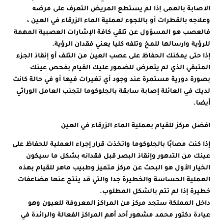
الاصابة بالعمى إذا لم يستطع المريض التعرف على مرضه
وعلاجه بالقطرات أو باللجوء لعملية الماء الزرقاء في العين ،
فالعصب هو المسؤول عن تلقي كافة الإشارات العصبية المهمة
للرؤية وارسالها للمخ وتلفه كليا يعني فقدان الرؤية.
إذا حتى يمكنك الحفاظ على عصب العين من التلف أو إنقاذ الجزء
المتبقي الذي لم يتعرض للضمور عليك القيام بفحص عينك
بصورة دورية مستمرة عند وجود أي تغيرات فيها أو في حالة كانت
لديك في العائلة إصابة سابقة بالجلوكوما لتجنب العامل الوراثي
أيضا.
افضل مركز للقيام بعملية الماء الزرقاء في العين
إذا كنت مصابًا بالجلوكوما واتخذت قرار إجراء العملية للحفاظ على
عينك من التدهور وإنقاذ البصر قبل فقدانه بشكل ما سيكون
الخيار الأول هو البحث عن مركز متميز وطبيب ماهر للقيام بهذه
العملية الحساسة والخطيرة جدا والتي قد ينتج عنها مضاعفات
خطيرة إذا لم تتم بالشكل المطلوب.
داخل المملكة ستجد مركز من المراكز المعروفة للعيون وهو
عيادة دكتور محمد مشهور أحد أهم المراكز الفعالة والرائدة في