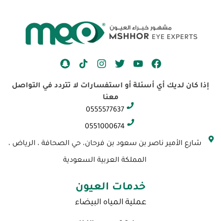
S
I
T
Y
F
n
n
w
o
a
a
s
i
u
c
إذا كان لديك أي أسئلة أو استفسارات لا تتردد في التواصل
p
t
t
t
e
معنا
c
a
t
u
b
0555577637
h
g
e
b
o
a
r
r
e
o
0551000674
t
a
k
شارع الأمير ناصر بن سعود بن فرحان، حي الصحافة ، الرياض ،
m
المملكة العربية السعودية
خدمات العيون
عملية المياه البيضاء