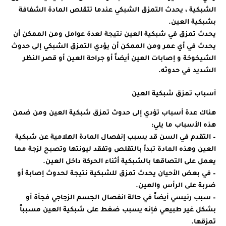
الشبكية ، يحدث التمزق الشبكي عندما تتقلص المادة الشفافة
بشبكية العين.
يحدث تمزق في شبكية العين نتيجة لعدة عوامل ومن الممكن أن
يحدث في أي عمر ومن الممكن أن يؤدي التمزق الشبكي إلى حدوث
الشيخوخة و إصابات العين أيضاً أو جراحة العين أو قصر النظر
الشديد في حدوثه.
أسباب تمزق شبكية العين
هناك عدة أسباب تؤدي إلى حدوث تمزق شبكية العين ومن ضمن
هذه الأسباب ما يلي:
– التقدم في السن قد يسبب إنفصال المادة الهلامية عن شبكية
العين وهذه المادة تبدأ بالتقلص وتفقد ليونتها وتصبح لزجة مما
يعمل على التصاقها بالشبكية أثناء الحركة داخل العين.
– في بعض الأحيان يحدث تمزق للشبكية نتيجة لحدوث إصابة أو
ضربة على الرأس والعين.
– سبب رئيسي أيضاً في حالة انفصال الجسم الزجاجي فجأة أو
بشكل غير طبيعي فإنه يسبب ضغط على شبكية العين مسبباً
تمزقها.