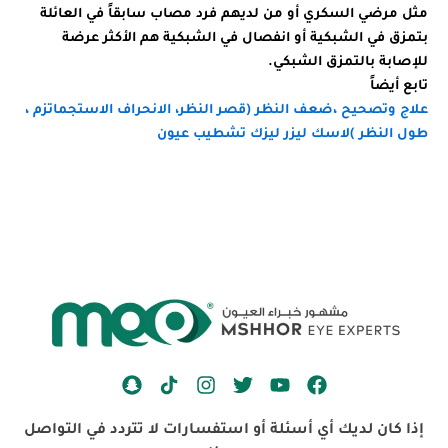
مثل مرضي السكري أو من لديهم فرد مصاب سابقاً في العائلة
بتمزق في الشبكية أو انفصال في الشبكية هم الأكثر عرضة
للإصابة بالتمزق الشبكي.
تابع أيضاً
علاج وتصحيح ،ضعف النظر (قصر النظر، الانحراف الاستجماتزم ،
طول النظر )لاسك ليزر ليزك تشطيب عيون
S
I
T
Y
F
n
n
w
o
a
a
s
i
u
c
إذا كان لديك أي أسئلة أو استفسارات لا تتردد في التواصل