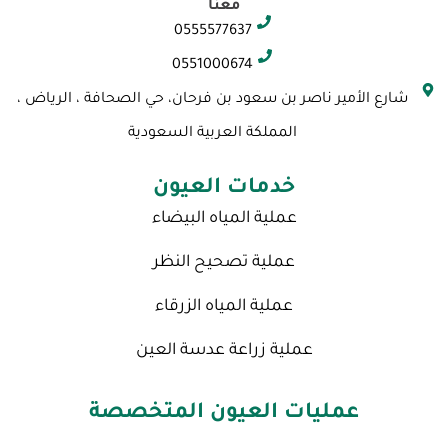
p
t
t
t
e
معنا
c
a
t
u
b
0555577637
h
g
e
b
o
a
r
r
e
o
0551000674
t
a
k
شارع الأمير ناصر بن سعود بن فرحان، حي الصحافة ، الرياض ،
m
المملكة العربية السعودية
خدمات العيون
عملية المياه البيضاء
عملية تصحيح النظر
عملية المياه الزرقاء
عملية زراعة عدسة العين
عمليات العيون المتخصصة