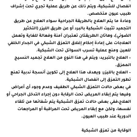
انفصال للشبكية، ويتم ذلك عن طريق عملية تجري تحت إشراف
طبيب عيون متخصص.
وعادة ما يتم العلاج بالطريقة الجراحية سواء العلاج عن طريق
التجميد تثبيت الشبكية بالبرد أو عن طريق الليزر (التخثير
الضوئي)، وهاتان الطريقتان تعتبران آمنة وفعالة للغاية وتعمل
العلاجات على إعادة إحكام إغلاق التمزق الشبكي في الجدار الخلفي
للعين ومنع عملية تسرب السوائل تحت الشبكية.
– العلاج بالتبريد: ويتم في هذا النوع من العلاج تجميد النسيج
الممزق.
– العلاج بالليزر: ويهدف هذا العلاج إلى تكوين أنسجة ندبية تمنع
تطور التمزق إلى انفصال الشبكية.
في بعض حالات التمزق الشبكي الطفيف وعدم وجود أى أعراض
وفيها يتم إبقاء المريض تحت الرقابة دون إجراء التدخل الجراحي أو
العلاج،ففي بعض حالات تمزق الشبكية يتم شفائها من تلقاء
نفسها، ولكن مع إبقاء المريض تحت المراقبة أو المراجعات
الدورية عند طبيب العيون.
الوقاية من تمزق الشبكية