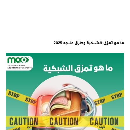
وكيفية
ل
علاج
ي
العمى
ا
الليلي
%
ما هو تمزق الشبكية وطرق علاجه 2025