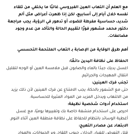
مع العلم أن التهاب العين الفيروسي غالبًا ما يختفي من تلقاء
نفسه خلال أيام إلى أسابيع، لكن إذا ظهرت أعراض مثل ألم
شديد، حساسية مفرطة للضوء، أو تدهور في الرؤية، يجب مراجعة
دكتور محمد مشهور فورًا لتقييم الحالة والتأكد من عدم وجود
مضاعفات.
أهم طرق الوقاية من الإصابة بـ التهاب الملتحمة التحسسي
الحفاظ على نظافة اليدين دائمًا:
اغسل يديك جيدًا بالماء والصابون قبل ملامسة العين أو الوجه لتقليل
انتقال المهيجات والجراثيم.
تجنب فرك العينين:
حتى مع الشعور بالحكة، يجب الامتناع عن فرك العينين لأن ذلك يزيد
من الالتهاب ويدخل المزيد من المواد المثيرة للحساسية.
استخدام أدوات شخصية نظيفة:
احرص على استخدام منشفة خاصة بك وتغييرها يوميًا، مع غسل
أغطية الوسائد بانتظام للحفاظ على نظافة منطقة العين أثناء النوم.
الابتعاد عن مصادر التهيج:
قلل التعرض للغبار، الدخان، حبوب اللقاح، وبر الحيوانات، والمواد