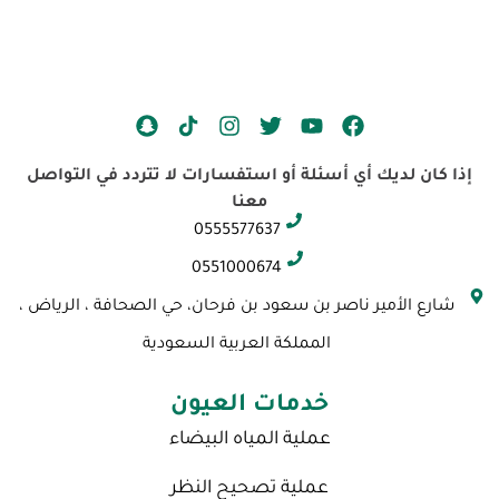
S
I
T
Y
F
n
n
w
o
a
a
s
i
u
c
إذا كان لديك أي أسئلة أو استفسارات لا تتردد في التواصل
p
t
t
t
e
معنا
c
a
t
u
b
0555577637
h
g
e
b
o
a
r
r
e
o
0551000674
t
a
k
شارع الأمير ناصر بن سعود بن فرحان، حي الصحافة ، الرياض ،
m
المملكة العربية السعودية
خدمات العيون
عملية المياه البيضاء
عملية تصحيح النظر