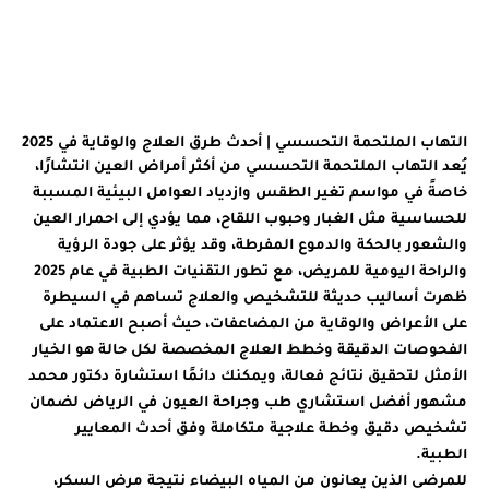
و
ا
م
التهاب الملتحمة التحسسي | أحدث طرق العلاج والوقاية في 2025
يُعد التهاب الملتحمة التحسسي من أكثر أمراض العين انتشارًا،
خاصةً في مواسم تغير الطقس وازدياد العوامل البيئية المسببة
للحساسية مثل الغبار وحبوب اللقاح، مما يؤدي إلى احمرار العين
والشعور بالحكة والدموع المفرطة، وقد يؤثر على جودة الرؤية
والراحة اليومية للمريض، مع تطور التقنيات الطبية في عام 2025
ظهرت أساليب حديثة للتشخيص والعلاج تساهم في السيطرة
على الأعراض والوقاية من المضاعفات، حيث أصبح الاعتماد على
الفحوصات الدقيقة وخطط العلاج المخصصة لكل حالة هو الخيار
الأمثل لتحقيق نتائج فعالة، ويمكنك دائمًا استشارة دكتور محمد
مشهور أفضل استشاري طب وجراحة العيون في الرياض لضمان
تشخيص دقيق وخطة علاجية متكاملة وفق أحدث المعايير
الطبية.
للمرضى الذين يعانون من المياه البيضاء نتيجة مرض السكر،