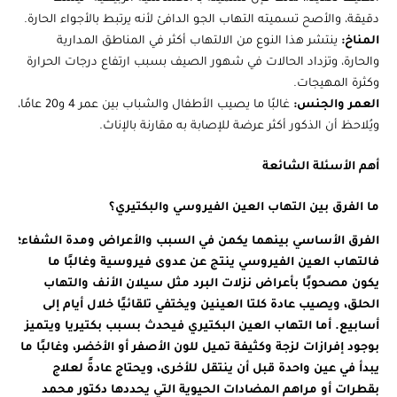
دقيقة، والأصح تسميته التهاب الجو الدافئ لأنه يرتبط بالأجواء الحارة.
المناخ:
ينتشر هذا النوع من الالتهاب أكثر في المناطق المدارية
والحارة، وتزداد الحالات في شهور الصيف بسبب ارتفاع درجات الحرارة
وكثرة المهيجات.
العمر والجنس:
غالبًا ما يصيب الأطفال والشباب بين عمر 4 و20 عامًا،
ويُلاحظ أن الذكور أكثر عرضة للإصابة به مقارنة بالإناث.
أهم الأسئلة الشائعة
ما الفرق بين التهاب العين الفيروسي والبكتيري؟
الفرق الأساسي بينهما يكمن في السبب والأعراض ومدة الشفاء؛
فالتهاب العين الفيروسي ينتج عن عدوى فيروسية وغالبًا ما
يكون مصحوبًا بأعراض نزلات البرد مثل سيلان الأنف والتهاب
الحلق، ويصيب عادة كلتا العينين ويختفي تلقائيًا خلال أيام إلى
أسابيع. أما التهاب العين البكتيري فيحدث بسبب بكتيريا ويتميز
بوجود إفرازات لزجة وكثيفة تميل للون الأصفر أو الأخضر، وغالبًا ما
يبدأ في عين واحدة قبل أن ينتقل للأخرى، ويحتاج عادةً لعلاج
بقطرات أو مراهم المضادات الحيوية التي يحددها دكتور محمد