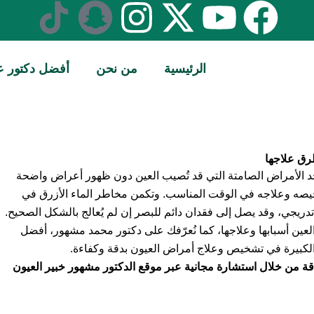
S
I
X
Y
F
n
n
-
o
a
الرئيسية
من نحن
أفضل دكتور ع
a
s
t
u
c
p
t
w
t
e
c
a
i
u
b
طرق علاجها
 أحد الأمراض الصامتة التي قد تُصيب العين دون ظهور أعراض واضحة
h
g
t
b
o
تشخيصه وعلاجه في الوقت المناسب. وتكمن مخاطر الماء الأزرق في
يجي، وقد يصل إلى فقدان دائم للبصر إن لم يُعالج بالشكل الصحيح.
a
r
t
e
o
العين أسبابها وعلاجها، كما نُعرّفك على دكتور محمد مشهور، أفضل
k
e
a
t
كبيرة في تشخيص وعلاج أمراض العيون بدقة وكفاءة.
قة من خلال استشارة مجانية عبر موقع الدكتور مشهور خبير العيون
m
r