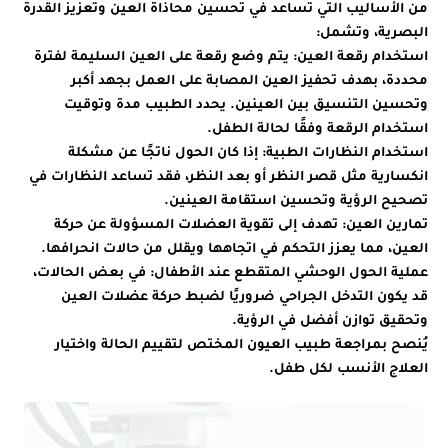
من الأساليب التي تساعد في تحسين محاذاة العين وتعزيز القدرة
البصرية، وتشمل:
استخدام رقعة العين
: يتم وضع رقعة على العين السليمة لفترة
محددة، بهدف تحفيز العين المصابة على العمل بجهد أكبر
وتحسين التنسيق بين العينين. يحدد الطبيب مدة وتوقيت
استخدام الرقعة وفقًا لحالة الطفل.
استخدام النظارات الطبية
: إذا كان الحول ناتجًا عن مشكلة
انكسارية مثل قصر النظر أو بعد النظر، فقد تساعد النظارات في
تصحيح الرؤية وتحسين استقامة العينين.
تمارين العين
: تهدف إلى تقوية العضلات المسؤولة عن حركة
العين، مما يعزز التحكم في اتجاهها ويقلل من حالات انحرافها.
عملية الحول الوحشي المتقطع عند الأطفال:
في بعض الحالات،
قد يكون التدخل الجراحي ضروريًا لضبط حركة عضلات العين
وتحقيق توازن أفضل في الرؤية.
يُنصح بمراجعة طبيب العيون المختص لتقييم الحالة واختيار
العلاج الأنسب لكل طفل.