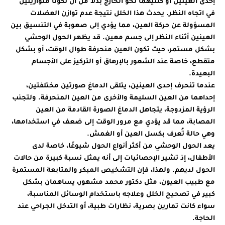
إحدى العينين أو كلتيهما نحو الخارج بدلاً من أن تكونا متوازيتين
في اتجاه النظر. يحدث هذا الخلل نتيجة عدم توازن العضلات
المسؤولة عن حركة العين، مما يؤدي إلى صعوبة في التنسيق بين
العينين أثناء النظر إلى جسم معين. قد يظهر الحول الوحشي
بشكل مستمر، حيث تكون العين منحرفة طوال الوقت، أو بشكل
متقطع، خاصة عند الشعور بالإرهاق أو التركيز على الأجسام
البعيدة.
عندما تنحرف إحدى العينين، يتلقى الدماغ صورتين مختلفتين،
إحداهما من العين السليمة والأخرى من العين المنحرفة. ولتجنب
الرؤية المزدوجة، يتجاهل الدماغ الصورة القادمة من العين
المصابة، مما قد يؤدي مع مرور الوقت إلى ضعف في استخدامها،
وهي حالة تُعرف بكسل العين أو الغمش.
يعد الحول الوحشي من أكثر أنواع الحول شيوعًا، خاصة لدى
الأطفال، إذ تشير الإحصائيات إلى أنه يمثل نسبة كبيرة من حالات
الحول لديهم. ولهذا، فإن التشخيص المبكر والمتابعة المستمرة
مع طبيب العيون، مثل دكتور محمد مشهور، يساهمان بشكل
كبير في تصحيح الخلل وعلاجه باستخدام الوسائل المناسبة،
سواء كانت تمارين بصرية، نظارات طبية، أو التدخل الجراحي عند
الحاجة.