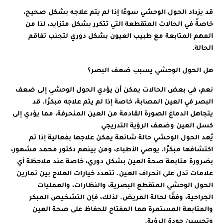
قد يزداد الحول الوحشي سوءًا إذا لم يتم علاجه بشكل صحيح،
خاصةً في الحالات المتقطعة التي تتكرر بشكل متزايد، لذا من
المهم المتابعة مع طبيب العيون بشكل دوري لتجنب تفاقم
الحالة.
هل الحول الوحشي يسبب ضعف البصر؟
نعم، في بعض الحالات يمكن أن يؤدي الحول الوحشي إلى ضعف
البصر في العين المصابة، خاصة إذا لم يتم علاجه مبكرًا. قد
يتجاهل الدماغ الصورة القادمة من العين المنحرفة، مما يؤدي إلى
كسل العين وضعف الرؤية التدريجي
يُعد الحول الوحشي حالة شائعة يمكن علاجها بفعالية إذا تم
اكتشافها مبكرًا. يوصي الأطباء، ومن بينهم دكتور محمد مشهور،
بضرورة متابعة صحة العين بشكل دوري، خاصة عند ملاحظة أي
علامات تدل على انحراف العين. تتعدد خيارات العلاج بين تمارين
الحول الوحشي المتقطع البصرية، والنظارات، والعمليات
الجراحية، وفقًا لحالة المريض. لذلك، فإن التشخيص المبكر
والمتابعة المستمرة هما المفتاح للحفاظ على صحة العين
وتحسين جودة الرؤية.