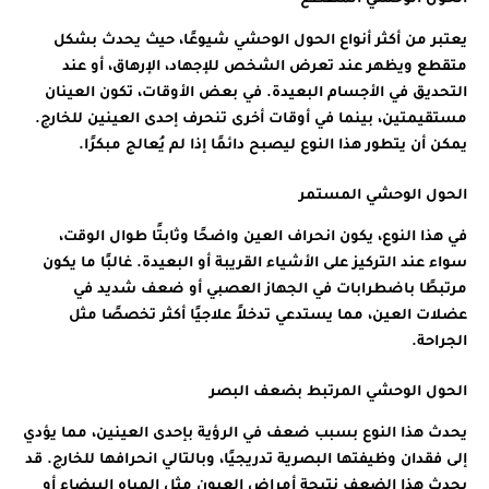
يعتبر من أكثر أنواع الحول الوحشي شيوعًا، حيث يحدث بشكل
متقطع ويظهر عند تعرض الشخص للإجهاد، الإرهاق، أو عند
التحديق في الأجسام البعيدة. في بعض الأوقات، تكون العينان
مستقيمتين، بينما في أوقات أخرى تنحرف إحدى العينين للخارج.
يمكن أن يتطور هذا النوع ليصبح دائمًا إذا لم يُعالج مبكرًا.
الحول الوحشي المستمر
في هذا النوع، يكون انحراف العين واضحًا وثابتًا طوال الوقت،
سواء عند التركيز على الأشياء القريبة أو البعيدة. غالبًا ما يكون
مرتبطًا باضطرابات في الجهاز العصبي أو ضعف شديد في
عضلات العين، مما يستدعي تدخلاً علاجيًا أكثر تخصصًا مثل
الجراحة.
الحول الوحشي المرتبط بضعف البصر
يحدث هذا النوع بسبب ضعف في الرؤية بإحدى العينين، مما يؤدي
إلى فقدان وظيفتها البصرية تدريجيًا، وبالتالي انحرافها للخارج. قد
يحدث هذا الضعف نتيجة أمراض العيون مثل المياه البيضاء أو