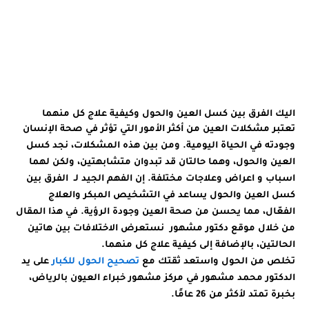
واعراضة
ا
وابرز
ا
طرق
د
علاجة
اليك الفرق بين كسل العين والحول وكيفية علاج كل منهما
تعتبر مشكلات العين من أكثر الأمور التي تؤثر في صحة الإنسان
وجودته في الحياة اليومية. ومن بين هذه المشكلات، نجد كسل
العين والحول، وهما حالتان قد تبدوان متشابهتين، ولكن لهما
اسباب و اعراض وعلاجات مختلفة. إن الفهم الجيد لـ الفرق بين
كسل العين والحول يساعد في التشخيص المبكر والعلاج
الفعّال، مما يحسن من صحة العين وجودة الرؤية. في هذا المقال
من خلال موقع دكتور مشهور نستعرض الاختلافات بين هاتين
الحالتين، بالإضافة إلى كيفية علاج كل منهما.
تخلص من الحول واستعد ثقتك مع
تصحيح الحول للكبار
على يد
الدكتور محمد مشهور في مركز مشهور خبراء العيون بالرياض،
بخبرة تمتد لأكثر من 26 عامًا.