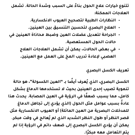
تتنوع خيارات علاج الحول بناءً على السبب وشدة الحالة. تشمل
العلاجات الممكنة:
النظارات الطبية لتصحيح العيوب الانكسارية.
العلاج البصري لتحسين التنسيق بين العينين.
الجراحة لتعديل عضلات العين وضبط محاذاة العينين في
حالات الحول المستعصية.
في بعض الحالات، يمكن أن تشمل العلاجات العلاج
العصبي لإعادة تدريب المخ على العمل مع العينين.
تعريف الكسل البصري
الكسل البصري، الذي يُعرف أيضًا بـ “العين الكسولة”، هو حالة
تنموية تصيب إحدى العينين بحيث لا تستخدمها الدماغ بشكل
كامل، مما يسبب ضعفًا في الرؤية في العين المصابة. يحدث هذا
عادةً بسبب عوامل مثل الحول (الذي يؤدي إلى تجاهل الدماغ
للمدخلات البصرية من العين المائلة) أو العيوب الانكسارية مثل
قصر النظر أو طول النظر الشديد الذي لم يُعالج في وقت مبكر.
يمكن أن يؤدي الكسل البصري إلى ضعف دائم في الرؤية إذا لم
يتم التعامل معه مبكرًا.