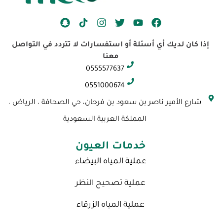
S
I
T
Y
F
n
n
w
o
a
a
s
i
u
c
إذا كان لديك أي أسئلة أو استفسارات لا تتردد في التواصل
p
t
t
t
e
معنا
c
a
t
u
b
0555577637
h
g
e
b
o
a
r
r
e
o
0551000674
t
a
k
شارع الأمير ناصر بن سعود بن فرحان، حي الصحافة ، الرياض ،
m
المملكة العربية السعودية
خدمات العيون
عملية المياه البيضاء
عملية تصحيح النظر
عملية المياه الزرقاء