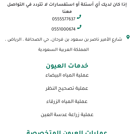
a
s
i
u
c
إذا كان لديك أي أسئلة أو استفسارات لا تتردد في التواصل
p
t
t
t
e
معنا
c
a
t
u
b
0555577637
h
g
e
b
o
a
r
r
e
o
0551000674
t
a
k
شارع الأمير ناصر بن سعود بن فرحان، حي الصحافة ، الرياض ،
m
المملكة العربية السعودية
خدمات العيون
عملية المياه البيضاء
عملية تصحيح النظر
عملية المياه الزرقاء
عملية زراعة عدسة العين
عمليات العيون المتخصصة