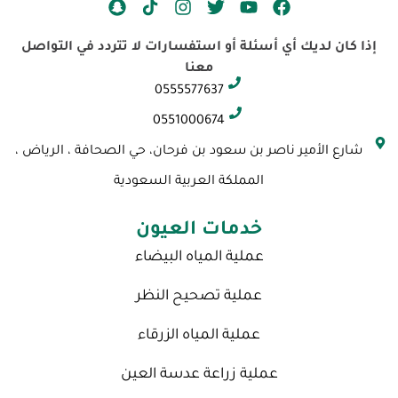
S
I
T
Y
F
n
n
w
o
a
a
s
i
u
c
إذا كان لديك أي أسئلة أو استفسارات لا تتردد في التواصل
p
t
t
t
e
معنا
c
a
t
u
b
0555577637
h
g
e
b
o
a
r
r
e
o
0551000674
t
a
k
شارع الأمير ناصر بن سعود بن فرحان، حي الصحافة ، الرياض ،
m
المملكة العربية السعودية
خدمات العيون
عملية المياه البيضاء
عملية تصحيح النظر
عملية المياه الزرقاء
عملية زراعة عدسة العين