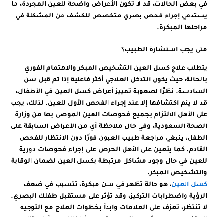
في بعض الحالات، قد لا تكون الأعراض واضحة للعين المجردة، ما
يستدعي إجراء فحص بصري متخصص للكشف عن المشكلة في
مراحلها المبكرة.
متى يجب استشارة الطبيب؟
يتطلب علاج كسل العين التشخيص المبكر والاهتمام الفوري
بالحالة، حيث يكون التدخل العلاجي أكثر فاعلية إذا تم قبل سن
السادسة. نظرًا لصعوبة تمييز أعراض كسل العين في الأطفال،
قد لا يتم اكتشافها إلا عند إجراء الفحص الأول للعين. لذلك، يجب
على الأهل الالتزام بجميع فحوصات العين الموصى بها من وزارة
الصحة السعودية، وفي حال ملاحظة أي من الأعراض السابقة على
الطفل، ينبغي مراجعة طبيب العيون فورًا دون الانتظار للفحص
القادم. كما يتعين على الأهل الحرص على إجراء فحوصات دورية
للعين في حال وجود مشاكل مرتبطة بكسل العين لضمان الوقاية
والتشخيص المبكر.
كسل العين
، هو حالة تظهر في سن مبكرة، تتسبب في ضعف
الرؤية واضطرابات التركيز، وقد تؤثر على مستقبل طفلك البصري.
لا تنتظر، تعرّف على العلامات وابدأ بخطوات العلاج مع التوجيه