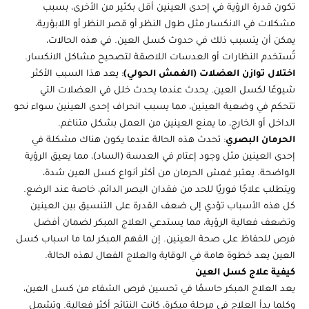
تكون قدرة الرؤية في إحدى العينين أقل بكثير من الأخرى، بسبب
مشكلات في الانكسار مثل طول النظر أو قصر النظر أو اللابؤرية،
يمكن أن يتسبب ذلك في حدوث كسل العين. في هذه الحالات،
تُستخدم النظارات أو العدسات اللاصقة لتصحيح مشاكل الانكسار.
اختلال توازن العضلات (الغمش الحولي)
: يعد هذا السبب الأكثر
شيوعًا لكسل العين. يحدث عندما يحدث خلل في العضلات التي
تتحكم في وضعية العينين، مما يسبب انحراف إحدى العينين سواء نحو
الداخل أو الخارج، ما يمنع العينين من العمل بشكل متناغم.
الحرمان البصري
: تحدث هذه الحالة عندما يكون هناك مشكلة في
إحدى العينين مثل وجود إعتام في العدسة (الساد)، مما يعيق الرؤية
الواضحة. يعتبر غمش الحرمان من أكثر أنواع كسل العين شدة،
ويتطلب علاجًا فوريًا للحد من فقدان البصر الدائم، خاصة عند الرضع.
كل هذه الأسباب تؤدي إلى ضعف القدرة على التنسيق بين العينين
وتضعف فعالية الرؤية، مما يستدعي العلاج المبكر لضمان أفضل
فرص للحفاظ على صحة العينين. إن الفهم المبكر لما ما اسباب كسل
العين يعد خطوة هامة في الوقاية والعلاج الفعال لهذه الحالة.
كيفية علاج كسل العين
يعد العلاج المبكر حاسمًا في تحسين فرص الشفاء من كسل العين،
وكلما بدأ العلاج في مرحلة مبكرة، كانت النتائج أكثر فعالية. وتشمل