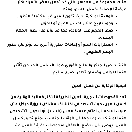
هناك مجموعة من العوامل التي قد تجعل بعض الأفراد أكثر
عرضة للإصابة بكسل العين، ومنها:
الولادة المبكرة، حيث تكون العين غير مكتملة التطور.
وجود تاريخ عائلي لكسل العين أو الحَوَل.
صغر الحجم عند الولادة، مما قد يؤثر على تطور الجهاز
البصري.
اضطرابات النمو أو إعاقات تطورية أخرى قد تؤثر على تطور
البصر الطبيعي.
التشخيص المبكر والعلاج الفوري هما الأساس للحد من تأثير
هذه العوامل وضمان تطور بصري سليم.
كيفية الوقاية من كسل العين
تعد الفحوصات الدورية للعين الطريقة الأكثر فعالية للوقاية من
كسل العين، حيث تساعد في اكتشاف مشاكل الرؤية مبكرًا مثل
عيوب الانكسار، إعتام عدسة العين (الساد)، أو الحول. تشخيص
هذه المشكلات وعلاجها في الوقت المناسب يمنع تطور كسل
العين. يوصى بأن يخضع الأطفال لفحوصات دقيقة للعين عند