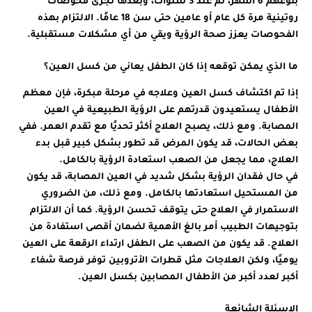
بلوغهم 6 أشهر، ثم عند 3 سنوات، وبعدها تُجرى فحوصات
روتينية مرة كل عام أو عامين حتى سن 18 عامًا. الالتزام بهذه
الفحوصات يعزز صحة الرؤية ويقي من أي مشكلات مستقبلية.
ما الذي يمكن توقعه إذا كان الطفل يعاني من كسل العين؟
إذا تم اكتشاف كسل العين وعلاجه في مرحلة مبكرة، فإن معظم
الأطفال يستعيدون قدرتهم على الرؤية الطبيعية في العين
المصابة. ومع ذلك، يصبح العلاج أكثر تحديًا مع تقدم العمر. ففي
بعض الحالات، قد يكون المرض قد تطور بشكل كبير قبل بدء
العلاج، مما يجعل من الصعب استعادة الرؤية بالكامل.
في حال فقدان الرؤية بشكل شديد في العين المصابة، قد يكون
من المستحيل استعادتها بالكامل. ومع ذلك، من الضروري
الاستمرار في العلاج حتى يتوقف تحسن الرؤية. كما أن الالتزام
بتوجيهات الطبيب أمر بالغ الأهمية لضمان أقصى استفادة من
العلاج. قد يكون من الصعب على الطفل ارتداء الرقعة على العين
يوميًا، ولكن العلاجات مثل قطرات الأتروبين توفر فرصة شفاء
أكبر لعدد أكبر من الأطفال المصابين بكسل العين.
الاسئلة الشائعة