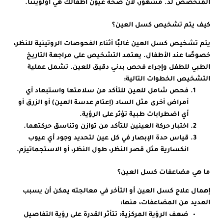
المتخصص لد. مشهور، لأن صحة عيون أطفالك هي أولويتنا.
كيف يتم تشخيص كسل العين؟
يتم تشخيص كسل العين غالبًا أثناء الفحوصات الروتينية للنظر،
خصوصًا عند الأطفال. يعتمد التشخيص على مراجعة التاريخ
الطبي للطفل وإجراء فحص بدني دقيق للعين. تشمل عملية
التشخيص الخطوات التالية:
فحص شامل للعين للتأكد من سلامتها واستبعاد أي
أمراض أخرى مثل الساد (إعتام عدسة العين) أو الزرق أو
أي اضطرابات طبية تؤثر على الرؤية.
اختبار حركة العينين للتأكد من توازن وتناسق حركتهما.
قياس حدة الإبصار في كل عين لتحديد وجود أي عيوب
انكسارية مثل قصر النظر، طول النظر، أو الاستجماتيزم.
ما هي مضاعفات كسل العين؟
إهمال علاج كسل العين أو التأخر في معالجته يمكن أن يسبب
العديد من المضاعفات، منها:
ضعف الرؤية المركزية
: تتأثر القدرة على رؤية التفاصيل