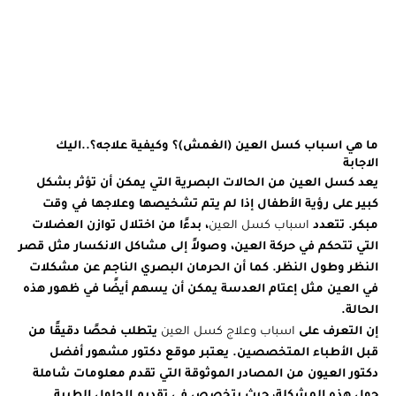
واعراضة
ا
وابرز
ا
طرق
د
علاجة
ما هي اسباب كسل العين (الغمش)؟ وكيفية علاجه؟..اليك
الاجابة
يعد كسل العين من الحالات البصرية التي يمكن أن تؤثر بشكل
كبير على رؤية الأطفال إذا لم يتم تشخيصها وعلاجها في وقت
مبكر. تتعدد
اسباب كسل العين
، بدءًا من اختلال توازن العضلات
التي تتحكم في حركة العين، وصولاً إلى مشاكل الانكسار مثل قصر
النظر وطول النظر. كما أن الحرمان البصري الناجم عن مشكلات
في العين مثل إعتام العدسة يمكن أن يسهم أيضًا في ظهور هذه
الحالة.
إن التعرف على
اسباب وعلاج كسل العين
يتطلب فحصًا دقيقًا من
قبل الأطباء المتخصصين. يعتبر موقع دكتور مشهور أفضل
دكتور العيون من المصادر الموثوقة التي تقدم معلومات شاملة
حول هذه المشكلة، حيث يتخصص في تقديم الحلول الطبية