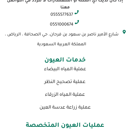
a
s
i
u
c
إذا كان لديك أي أسئلة أو استفسارات لا تتردد في التواصل
p
t
t
t
e
معنا
c
a
t
u
b
0555577637
h
g
e
b
o
a
r
r
e
o
0551000674
t
a
k
شارع الأمير ناصر بن سعود بن فرحان، حي الصحافة ، الرياض ،
m
المملكة العربية السعودية
خدمات العيون
عملية المياه البيضاء
عملية تصحيح النظر
عملية المياه الزرقاء
عملية زراعة عدسة العين
عمليات العيون المتخصصة