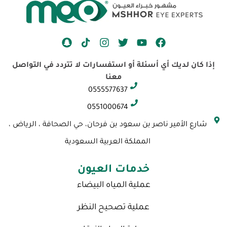
S
I
T
Y
F
n
n
w
o
a
a
s
i
u
c
إذا كان لديك أي أسئلة أو استفسارات لا تتردد في التواصل
p
t
t
t
e
معنا
c
a
t
u
b
0555577637
h
g
e
b
o
a
r
r
e
o
0551000674
t
a
k
شارع الأمير ناصر بن سعود بن فرحان، حي الصحافة ، الرياض ،
m
المملكة العربية السعودية
خدمات العيون
عملية المياه البيضاء
عملية تصحيح النظر